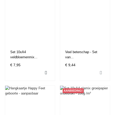
Set 10xA4
Veel beterschap - Set
veldbloemenmix...
van...
€ 7,95
€ 9,44


AANBIEDING!