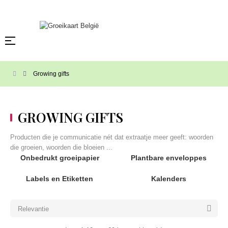
Verzenden GRATIS vanaf €100 (B) of €150 (NL), anders €5.95 (B) of €8.95
(NL).
Toggle
☰
navigation
Growing gifts
GROWING GIFTS
Producten die je communicatie nét dat extraatje meer geeft: woorden
die groeien, woorden die bloeien ...
Onbedrukt groeipapier
Plantbare enveloppes
Labels en Etiketten
Kalenders

Relevantie