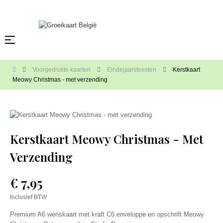
Verzenden GRATIS vanaf €100 (B) of €150 (NL), anders €5.95 (B) of €8.95
(NL).
Toggle
☰
navigation
Voorgedrukte kaarten
Eindejaarsfeesten
Kerstkaart
Meowy Christmas - met verzending
Kerstkaart Meowy Christmas - Met
Verzending
€ 7,95
Inclusief BTW
Premium A6 wenskaart met kraft C6 enveloppe en opschrift Meowy