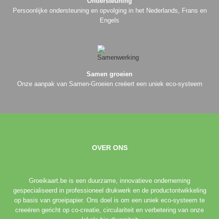
Ondersteuning
Persoonlijke ondersteuning en opvolging in het Nederlands, Frans en
Engels
Samen groeien
Onze aanpak van Samen-Groeien creëert een uniek eco-systeem
OVER ONS
Groeikaart.be is een duurzame, innovatieve onderneming
gespecialiseerd in professioneel drukwerk en de productontwikkeling
op basis van groeipapier. Ons doel is om een uniek eco-systeem te
creeëren gericht op co-creatie, circulariteit en verbetering van onze